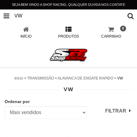
SEJA BEM VINDO A SHOP RACING, QUALQUER DUVIDA NOS CONTATE
VW
0
INÍCIO
PRODUTOS
CARRINHO
Início
>
TRANSMISSÃO
>
ALAVANCA DE ENGATE RAPIDO
>
VW
VW
Ordenar por
FILTRAR