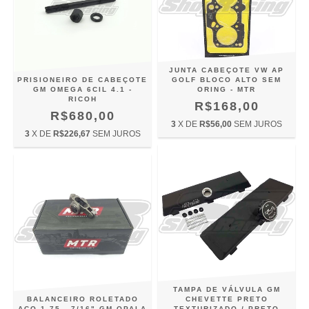
JUNTA CABEÇOTE VW AP
PRISIONEIRO DE CABEÇOTE
GOLF BLOCO ALTO SEM
GM OMEGA 6CIL 4.1 -
ORING - MTR
RICOH
R$168,00
R$680,00
3
X DE
R$56,00
SEM JUROS
3
X DE
R$226,67
SEM JUROS
TAMPA DE VÁLVULA GM
BALANCEIRO ROLETADO
CHEVETTE PRETO
AÇO 1.75 - 7/16" GM OPALA
TEXTURIZADO / PRETO