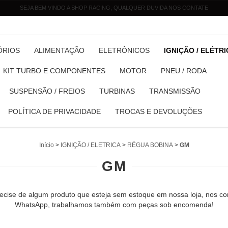
SEJA BEM VINDO A SHOP RACING, QUALQUER DUVIDA NOS CONTATE
ÓRIOS
ALIMENTAÇÃO
ELETRÔNICOS
IGNIÇÃO / ELÉTR
KIT TURBO E COMPONENTES
MOTOR
PNEU / RODA
SUSPENSÃO / FREIOS
TURBINAS
TRANSMISSÃO
POLÍTICA DE PRIVACIDADE
TROCAS E DEVOLUÇÕES
Início
>
IGNIÇÃO / ELETRICA
>
RÉGUA BOBINA
>
GM
GM
ecise de algum produto que esteja sem estoque em nossa loja, nos con
WhatsApp, trabalhamos também com peças sob encomenda!