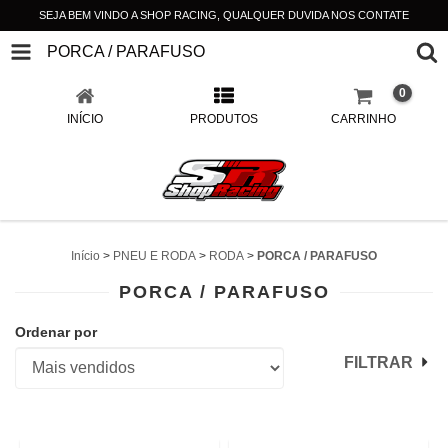
SEJA BEM VINDO A SHOP RACING, QUALQUER DUVIDA NOS CONTATE
PORCA / PARAFUSO
0
INÍCIO
PRODUTOS
CARRINHO
Início
>
PNEU E RODA
>
RODA
>
PORCA / PARAFUSO
PORCA / PARAFUSO
Ordenar por
FILTRAR