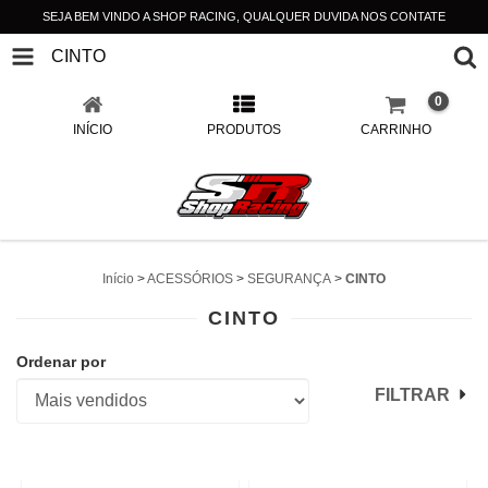
SEJA BEM VINDO A SHOP RACING, QUALQUER DUVIDA NOS CONTATE
CINTO
0
INÍCIO
PRODUTOS
CARRINHO
Início
>
ACESSÓRIOS
>
SEGURANÇA
>
CINTO
CINTO
Ordenar por
FILTRAR