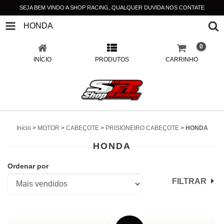
SEJA BEM VINDO A SHOP RACING, QUALQUER DUVIDA NOS CONTATE
HONDA
0
INÍCIO
PRODUTOS
CARRINHO
Início
>
MOTOR
>
CABEÇOTE
>
PRISIONEIRO CABEÇOTE
>
HONDA
HONDA
Ordenar por
FILTRAR