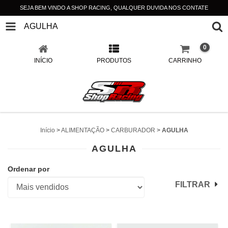
SEJA BEM VINDO A SHOP RACING, QUALQUER DUVIDA NOS CONTATE
AGULHA
0
INÍCIO
PRODUTOS
CARRINHO
Início
>
ALIMENTAÇÃO
>
CARBURADOR
>
AGULHA
AGULHA
Ordenar por
FILTRAR